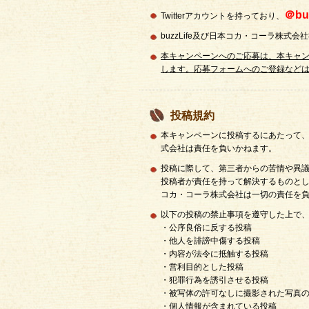
＠bu
Twitterアカウントを持っており、
buzzLife及び日本コカ・コーラ株式
本キャンペーンへのご応募は、本キャンペ
します。応募フォームへのご登録など
投稿規約
本キャンペーンに投稿するにあたって、投
式会社は責任を負いかねます。
投稿に際して、第三者からの苦情や異議申
投稿者が責任を持って解決するものとしま
コカ・コーラ株式会社は一切の責任を
以下の投稿の禁止事項を遵守した上で
・公序良俗に反する投稿
・他人を誹謗中傷する投稿
・内容が法令に抵触する投稿
・営利目的とした投稿
・犯罪行為を誘引させる投稿
・被写体の許可なしに撮影された写真
・個人情報が含まれている投稿