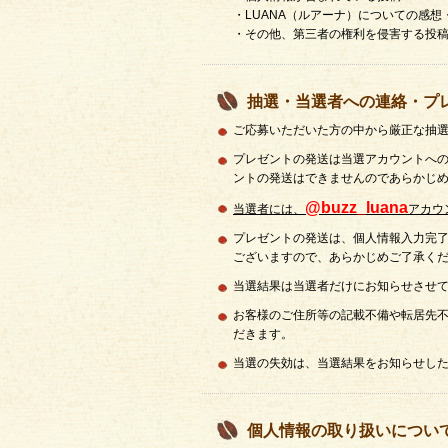
・LUANA（ルアーナ）についての感
・その他、第三者の権利を侵害する投
抽選・当選者への連絡・プ
ご応募いただいた方の中から厳正な抽
プレゼントの発送は当選アカウントへの
ントの発送はできませんのであらかじ
@buzz_luana
当選者には、
アカウ
プレゼントの発送は、個人情報入力完了
ございますので、あらかじめご了承く
当選結果は当選者だけにお知らせさせ
お客様のご住所等の記載不備や転居先
だきます。
当選の失効は、当選結果をお知らせした
個人情報の取り扱いについ