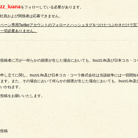
zz_luana
をフォローしている必要があります。
会社社員および関係者は応募できません。
ーン専用Twitterアカウントのフォローとハッシュタグをつけたつぶやきだけで完
は一切必要ありません。
稿者に万が一何らかの損害が生じた場合においても、buzzLife及び日本コカ・コ
し立てに関し、buzzLife及び日本コカ・コーラ株式会社は当該紛争には一切関知
す。また、その場合において何らかの損害が生じた場合においても、buzzLife及
負いかねます。
、投稿をお願いいたします。
の投稿