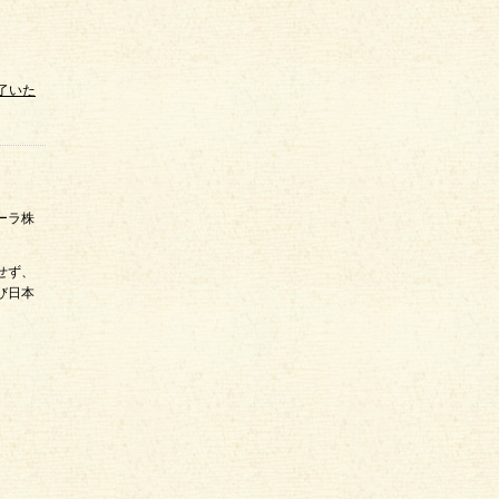
了いた
ーラ株
せず、
び日本