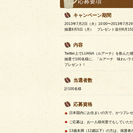
応募要項
キャンペーン期間
2013年7月2日（火）10:00〜2013年7月2
抽選8月5日（月） プレゼント送付8月1
内容
Twitter上でLUANA（ルアーナ）を
抽選で100名様に、「ルアーナ 味わいラ
プレゼント！
当選者数
計100名様
応募資格
日本国内にお住まいの方で、かつプレ
ご応募は、お一人様何度でもしていた
13歳未満（12歳以下）の方は、保護