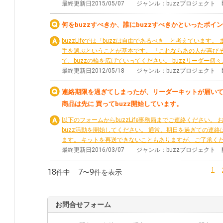
最終更新日2015/05/07 ジャンル：buzzプロジェクト
何をbuzzすべきか、誰にbuzzすべきかといったポイ
buzzLifeでは「buzzは自由であるべき」と考えています
手を選ぶということが基本です。 「これならあの人が喜び
て、buzzの輪を広げていってください。 buzzリーダー個々人
最終更新日2012/05/18 ジャンル：buzzプロジェクト 
連絡期限を過ぎてしまったが、リーダーキットが届い
商品は先に 買ってbuzz開始しています。
以下のフォームからbuzzLife事務局までご連絡ください。
buzz活動を開始してください。 通常、期日を過ぎての連
ます。 キットを再送できないこともありますが、ご了承く
最終更新日2016/03/07 ジャンル：buzzプロジェク
1
18
7
9
件中
〜
件を表示
お問合せフォーム