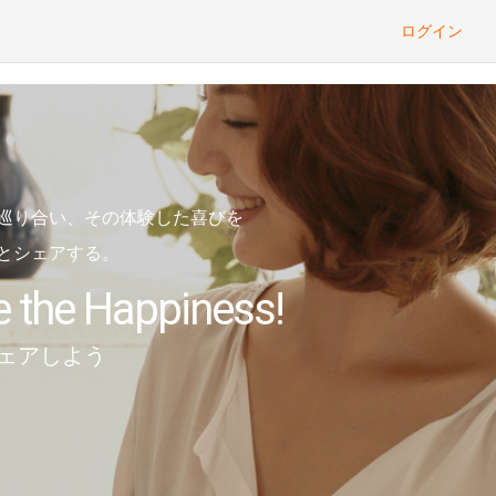
ログイン
巡り合い、その体験した喜びを
とシェアする。
e the Happiness!
ェアしよう