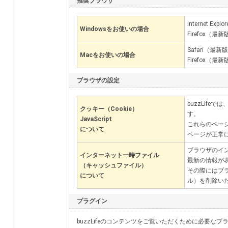
推奨ブラウザ
Internet Expl
Windowsをお使いの場合
Firefox（最新
Safari（最新
Macをお使いの場合
Firefox（最新
ブラウザの設定
buzzLife
クッキー（Cookie）
す。
JavaScript
これらのペー
について
ページが正常
ブラウザのイ
インターネット一時ファイル
最新の情報が
（キャッシュファイル）
その際にはブ
について
ル）を削除い
プラグイン
buzzLifeのコンテンツをご覧いただくために必要な