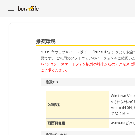
推奨環境
buzzLifeウェブサイト（以下、「buzzLife」）を
要です。 ご利用のソフトウェアのバージョンをご確認いただ
※パソコン、スマートフォン以外の端末からのアクセスに関し
ご了承ください。
推奨OS
Windows Vis
※それ以外の
OS環境
Android4.0以
iOS7.0以上
画面解像度
950×600ピ