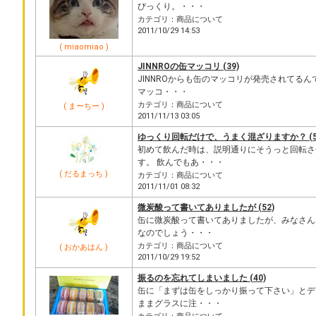
びっくり。・・・
カテゴリ：商品について
2011/10/29 14:53
( miaomiao )
JINNROの缶マッコリ (39)
JINNROからも缶のマッコリが発売されてるん
マッコ・・・
カテゴリ：商品について
( まーちー )
2011/11/13 03:05
ゆっくり回転だけで、うまく混ざりますか？ (5
初めて飲んだ時は、説明通りにそうっと回転さ
す。 飲んでもあ・・・
( だるまっち )
カテゴリ：商品について
2011/11/01 08:32
微炭酸って書いてありましたが (52)
缶に微炭酸って書いてありましたが、みなさん
なのでしょう・・・
カテゴリ：商品について
( おかあはん )
2011/10/29 19:52
振るのを忘れてしまいました (40)
缶に「まずは缶をしっかり振って下さい」とデ
ままグラスに注・・・