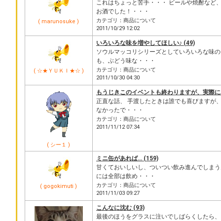
これはちょっと苦手・・・ ビールや焼酎など
お酒でした！・・・
カテゴリ：商品について
( marunosuke )
2011/10/29 12:02
いろいろな味を増やしてほしい♪ (49)
ソウルマッコリシリーズとしていろいろな味の
も、ぶどう味な・・・
カテゴリ：商品について
( ☆★ＹＵＫＩ★☆ )
2011/10/30 04:30
もうじきこのイベントも終わりますが、実際にバ
正直な話、 手渡したときは誰でも喜びますが、
なかったで・・・
カテゴリ：商品について
2011/11/12 07:34
( シー１ )
ミニ缶があれば… (159)
甘くておいしいし、ついつい飲み進んでしまう
には全部は飲め・・・
カテゴリ：商品について
( gogokimuti )
2011/11/03 09:27
こんなに沈む (93)
最後のほうをグラスに注いでしばらくしたら、