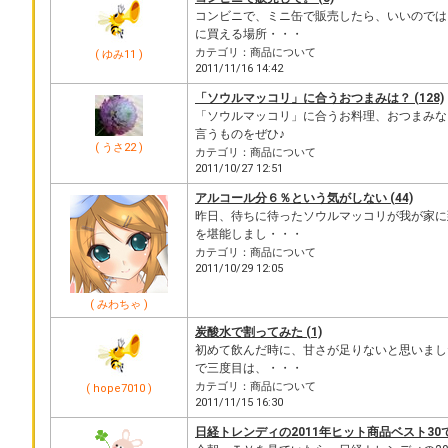
コンビニで、ミニ缶で販売したら、いいのでは
に買える場所・・・
カテゴリ：商品について
( ゆみ11 )
2011/11/16 14:42
「ソウルマッコリ」に合うおつまみは？ (128)
「ソウルマッコリ」に合うお料理、おつまみな
言うものをぜひ♪
( うさ22 )
カテゴリ：商品について
2011/10/27 12:51
アルコール分６％という気がしない (44)
昨日、待ちに待ったソウルマッコリが我が家に
を堪能しまし・・・
カテゴリ：商品について
2011/10/29 12:05
( みわちゃ )
炭酸水で割ってみた (1)
初めて飲んだ時に、甘さが足りないと思いまし
で三度目は、・・・
カテゴリ：商品について
( hope7010 )
2011/11/15 16:30
日経トレンディの2011年ヒット商品ベスト30で7