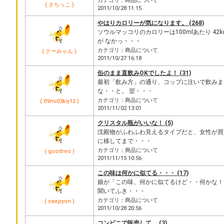
カテゴリ：商品について
( さちっこ )
2011/10/28 11:15
やはりカロリーが気になります。 (268)
ソウルマッコリのカロリーは100mlあたり 42
が なかっ・・・
カテゴリ：商品について
( クーみゃん )
2011/10/27 16:18
缶のまま直飲みOKでしたよ！ (31)
最初「飲み方」の通り、コップに注いで飲みま
な・・と。 翌・・・
カテゴリ：商品について
( 09mi03kiy12 )
2011/11/02 13:01
クリスタル瓶がいいな！ (5)
沈殿物がふわふわ見えるタイプだと、女性が買
に移してまで・・・
カテゴリ：商品について
( goodreo )
2011/11/15 10:56
この味は何かに似てる・・・ (17)
娘が「この味、何かに似てるけど・・何かな！
聞いてふき・・・
カテゴリ：商品について
( saepyon )
2011/10/28 20:56
コンビニで販売して。 (3)