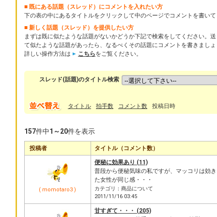
■ 既にある話題（スレッド）にコメントを入れたい方
下の表の中にあるタイトルをクリックして中のページでコメントを書いて
■ 新しく話題（スレッド）を提供したい方
まずは既に似たような話題がないかどうか下記で検索をしてください。送
て似たような話題があったら、なるべくその話題にコメントを書きましょ
詳しい操作方法は
こちら
をご覧ください。
スレッド(話題)のタイトル検索
タイトル
拍手数
コメント数
投稿日時
157
件中
1～20
件を表示
投稿者
タイトル（コメント数）
便秘に効果あり (11)
普段から便秘気味の私ですが、マッコリは効き
た女性が同じ感・・・
カテゴリ：商品について
( momotaro3 )
2011/11/16 03:45
甘すぎて・・・ (205)