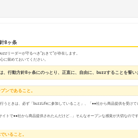
針8ヶ条
buzzリーダーが守るべき”おきて”が存在します。
ず心に留めておいてください。
は、行動方針8ヶ条にのっとり、正直に、自由に、buzzすることを誓い
ープンであること。
を行うときは、必ず「buzzLifeに参加していること」、「●●社から商品提供を受
eってサイトで●●社から商品提供されたんだけど…」そんなオープンな感覚が大切なので
体でいること。