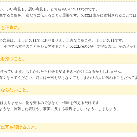
い。いい意見も、悪い意見も、どちらもいいbuzzなのです。
生する言葉を、 友だちに伝えることが重要です。buzzは誰かに強制されることで
とも正直に。
言葉は、正しいbuzzではありません。正直な言葉こそ、正しいbuzzです。
 小声でも本当のことをシェアすること。buzzLifeのbが小文字なのは、そのメッ
任を持つこと。
力を持っています。もしかしたら社会を変えるきっかけになるかもしれません。
深くなってください。時には一言も話さなくても、まわりの人に伝わることだって
にならないこと。
員ではありません。物を売るのではなく、情報を伝えるだけです。
ような、誇張した表現や、事実に反する表現はしないようにしましょう。
声に耳を傾けること。