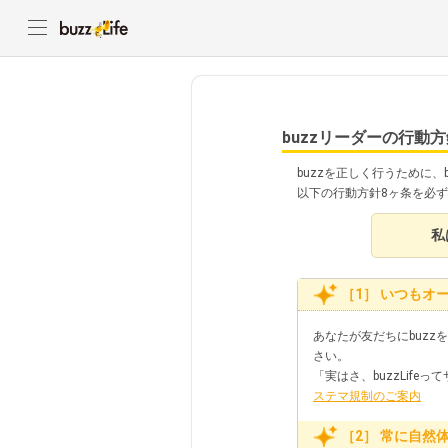
buzzリーダーの行動方
buzzを正しく行うために、
以下の行動方針8ヶ条を必
私
［1］ いつもオ
あなたが友だちにbuzz
さい。
「実はさ、buzzLif
ステマ規制のご案内
［2］ 常に自然