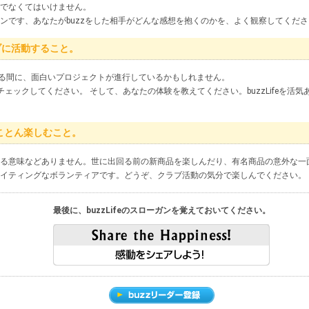
手でなくてはいけません。
ョンです、あなたがbuzzをした相手がどんな感想を抱くのかを、よく観察してくだ
ブに活動すること。
る間に、面白いプロジェクトが進行しているかもしれません。
を常にチェックしてください。 そして、あなたの体験を教えてください。buzzLifeを
とことん楽しむこと。
をする意味などありません。世に出回る前の新商品を楽しんだり、有名商品の意外な一
キサイティングなボランティアです。どうぞ、クラブ活動の気分で楽しんでください。
最後に、buzzLifeのスローガンを覚えておいてください。