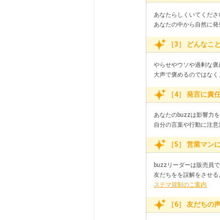
あなたらしくいてくださ
あなたの中から自然に発
［3］ どんなこ
やらせやウソや過剰な褒め
大声で褒めるのではなく、
［4］ 発言に責
あなたのbuzzは影響
自分の言葉や行動に注意
［5］ 営業マン
buzzリーダーは販売
友だちをを誤解をさせる
ステマ規制のご案内
［6］ 友だちの