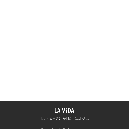
【ラ・ビーダ】 毎日が、宝さがし。