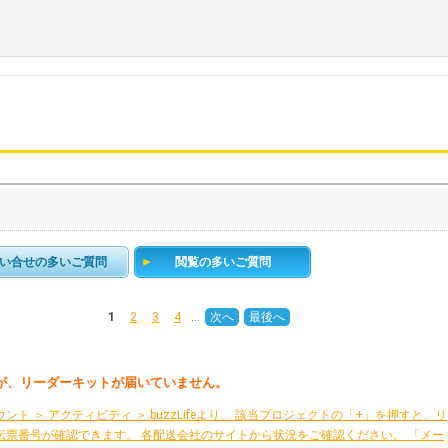
い合せの多いご質問
閲覧の多いご質問
1
2
3
4
…
次へ
最後へ
が、リーダーキットが届いていません。
ト ＞ アクティビティ ＞ buzzLifeより、 該当プロジェクトの「+」を押すと、リ
伝票番号が確認できます。 各配送会社のサイトから状況をご確認ください。 「メー