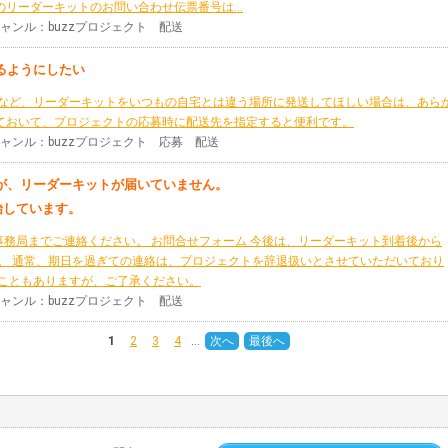
リーダーキットのお問い合わせ伝票番号は...
 ジャンル：buzzプロジェクト 配送
るようにしたい
クトなど、リーダーキットをいつもの自宅とは違う場所に発送してほしい場合は、あら
ておいて、プロジェクトの応募時に配送先を指定すると便利です。
 ジャンル：buzzプロジェクト 応募 配送
が、リーダーキットが届いていません。
始しています。
fe事務局までご連絡ください。 お問合せフォーム 今後は、リーダーキット到着後から
い。 通常、期日を過ぎての連絡は、プロジェクトを辞退扱いとさせていただいており
いこともありますが、ご了承ください。
 ジャンル：buzzプロジェクト 配送
1
2
3
4
…
次へ
最後へ