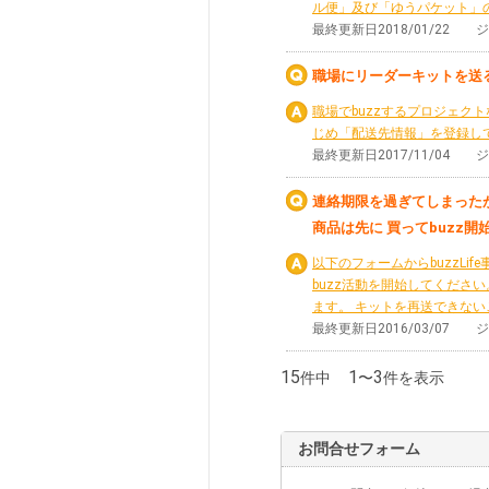
ル便」及び「ゆうパケット」の
最終更新日2018/01/22
職場にリーダーキットを送
職場でbuzzするプロジェ
じめ「配送先情報」を登録し
最終更新日2017/11/04
連絡期限を過ぎてしまった
商品は先に 買ってbuzz開
以下のフォームからbuzzLi
buzz活動を開始してくださ
ます。 キットを再送できな
最終更新日2016/03/07
15
1
3
件中
〜
件を表示
お問合せフォーム