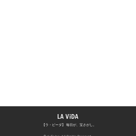
【ラ・ビーダ】 毎日が、宝さがし。