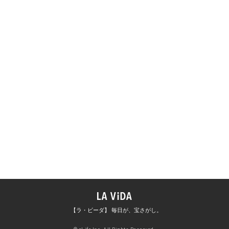
【ラ・ビーダ】 毎日が、宝さがし。