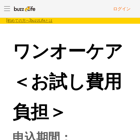
ログイン
[初めての方へ]buzzLifeとは
ワンオーケア
＜お試し費用
負担＞
申込期間：