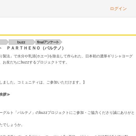
ログイン
ト ＰＡＲＴＨＥＮＯ（パルテノ）
り製法」で水分や乳清(ホエー)を除去して作られた、日本初の濃厚ギリシャヨーグ
、お友だちにbuzzするプロジェクトです。
しました。コミュニティは、ご参加いただけます。】
挨拶≫
ーグルト「パルテノ」のbuzzプロジェクトにご参加・ご協力くださり誠にありがと
たでしょうか。