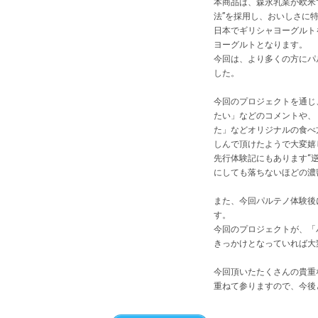
本商品は、森永乳業が欧米
法”を採用し、おいしさに
日本でギリシャヨーグルト
ヨーグルトとなります。
今回は、より多くの方にパ
した。
今回のプロジェクトを通じ
たい」などのコメントや、
た」などオリジナルの食べ
しんで頂けたようで大変嬉
先行体験記にもあります“
にしても落ちないほどの濃
また、今回パルテノ体験後
す。
今回のプロジェクトが、「
きっかけとなっていれば大
今回頂いたたくさんの貴重
重ねて参りますので、今後