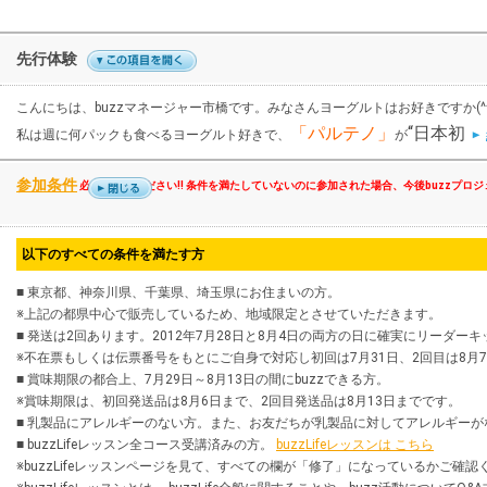
先行体験
こんにちは、buzzマネージャー市橋です。みなさんヨーグルトはお好きですか(^^
「パルテノ」
“日本初
私は週に何パックも食べるヨーグルト好きで、
が
参加条件
必ずご確認ください!! 条件を満たしていないのに参加された場合、今後buzzプロ
以下のすべての条件を満たす方
■
東京都、神奈川県、千葉県、埼玉県
にお住まいの方。
※上記の都県中心で販売しているため、地域限定とさせていただきます。
■ 発送は2回あります。
2012年7月28日
と
8月4日
の両方の日に確実にリーダーキ
※不在票もしくは伝票番号をもとにご自身で対応し初回は
7月31日
、2回目は
8月
■ 賞味期限の都合上、
7月29日～8月13日の間にbuzzできる
方。
※賞味期限は、初回発送品は
8月6日
まで、2回目発送品は
8月13日
までです。
■
乳製品
にアレルギーのない方。また、お友だちが乳製品に対してアレルギーがな
■ buzzLifeレッスン全コース受講済みの方。
buzzLifeレッスンは こちら
※buzzLifeレッスンページを見て、すべての欄が「修了」になっているかご確認