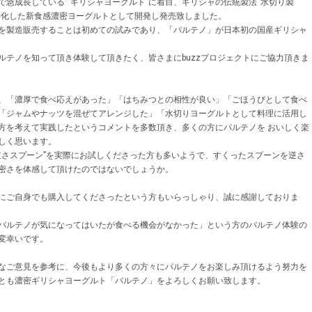
で急成長している “ギリシャヨーグルト”に着目、ギリシャの伝統製法“水切り製
特化した新食感濃密ヨーグルトとして開発し発売致しました。
を製造販売することは初めての試みであり、「パルテノ」が日本初の国産ギリシャ
ルテノを知って頂き体験して頂きたく、皆さまにbuzzプロジェクトにご協力頂きま
、「濃厚で食べ応えがあった」「はちみつとの相性が良い」「ごほうびとして食べ
「ジャムやナッツを混ぜてアレンジした」「水切りヨーグルトとして料理に活用し
方を考えて実践したというコメントを多数頂き、多くの方にパルテノを おいしく楽
しく思います。
逆さスプーン”を実際にお試しくださった方も多いようで、すくったスプーンを逆さ
密さを体感して頂けたのではないでしょうか。
にご自身でも購入してくださったという方もいらっしゃり、誠に感謝しておりま
パルテノが気になってはいたが食べる機会がなかった」という方のパルテノ体験の
変幸いです。
なご意見を参考に、今後もより多くの方々にパルテノをお楽しみ頂けるよう努力を
とも濃密ギリシャヨーグルト「パルテノ」をよろしくお願い致します。