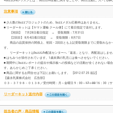
※buzzLifeレッスンとは … buzzLife全般に関することや、buzz活動につい
注意事項
■ 少人数のbuzzプロジェクトのため、buzzメダル応募枠はありません。
■ リーダーキットは【ヤマト運輸 クール便】にて着日指定で送付します。
【初回】 7月28日着日指定 → 受取期限：7月31日
【2回目】 8月4日着日指定 → 受取期限：8月7日
商品の品質保持の関係上、初回・2回目とも上記受取期限までに受取れなかっ
す。
リーダーキットはbuzzLife配送センターへ「返送」となり、再配送はしま
■ はちみつが添付されています。1歳未満の乳児には食べさせないでください。
■ 期間中にbuzzレポートの提出や掲示板への投稿などの活動が全くされない
す。あらかじめご了承ください。
■ 商品に関するお問合せは下記にお願いします。 [2012.07.25 追記]
【森永乳業株式会社 広告部】
０３－３７９８－０１３８／受付時間：月～金曜日 9：00～
17：00
16：30（サ
リーダーキット送付内容
担当者の声・商品情報