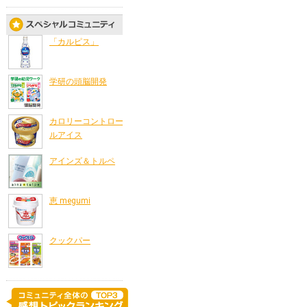
「カルピス」
学研の頭脳開発
カロリーコントロー
ルアイス
アインズ＆トルペ
恵 megumi
クックパー