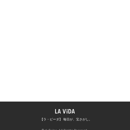
【ラ・ビーダ】 毎日が、宝さがし。