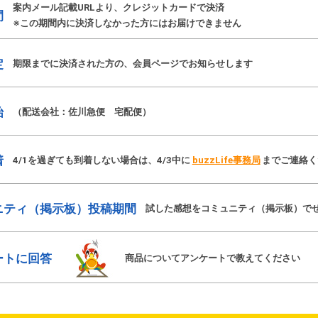
案内メール記載URLより、クレジットカードで決済
間
※この期間内に決済しなかった方にはお届けできません
定
期限までに決済された方の、会員ページでお知らせします
始
（配送会社：佐川急便 宅配便）
着
4/1を過ぎても到着しない場合は、4/3中に
buzzLife事務局
までご連絡く
ニティ（掲示板）投稿期間
試した感想をコミュニティ（掲示板）で
ートに回答
商品についてアンケートで教えてください