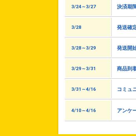
決済期
3/24～3/27
発送確
3/28
発送開
3/28～3/29
商品到
3/29～3/31
コミュ
3/31～4/16
アンケ
4/10～4/16