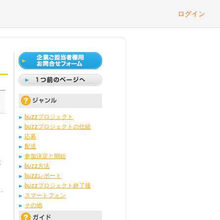
ログイン
buzzプロジェクト
buzzプロジェクトの仕組
応募
。
配送
参加決定と開始
設
buzz方法
buzzレポート
buzzプロジェクト終了後
スマートフォン
その他