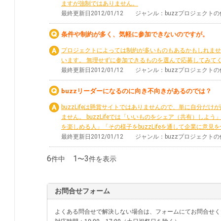
ますが強制ではありません。
最終更新日2012/01/12 ジャンル：buzzプロジェク
条件や制約が多く、気軽に参加できないのですが。
プロジェクトによっては制約が多いものもあるかもしれませ
います。 無理せずに参加できるものを選んで応募してみて
最終更新日2012/01/12 ジャンル：buzzプロジェク
buzzリーダーになるのに向き不向きがあるのでは？
buzzLifeは懸賞サイトではありませんので、単に自分だ
ません。 buzzLifeでは「いいものをシェア（共有）し
を楽しめる人」「その様子をbuzzLifeを通して企業に意見を伝
最終更新日2012/01/12 ジャンル：buzzプロジェク
6
1
3
件中
〜
件を表示
お問合せフォーム
よくある問合せで解決しない場合は、フォームにてお問合せく