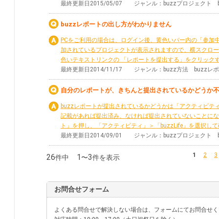
最終更新日2015/05/07 ジャンル：buzzプロジェクト
buzzレポートの出し方がわかりません
PCをご利用の場合は、ログイン後、黄色いバー内の「参加中
加されているプロジェクトが表示されますので、横スクロー
色いテキストリンクの 「レポートを提出する」をクリックする
最終更新日2014/11/17 ジャンル：buzz方法 buzz
自分のレポートが、きちんと提出されているかどうか
buzzレポートが提出されているかどうかは「アクティビテ
記載があれば提出済み、なければ提出されていないことにな
ト」を押し、「アクティビティ」＞「buzzLife」を選択し
最終更新日2014/09/01 ジャンル：buzzプロジェクト
1
2
3
26
1
3
件中
〜
件を表示
お問合せフォーム
よくある問合せで解決しない場合は、フォームにてお問合せく