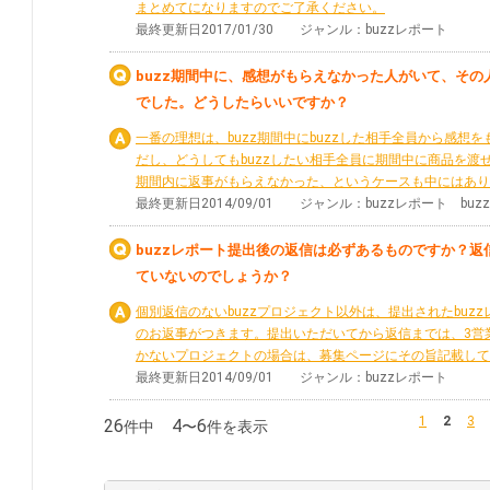
まとめてになりますのでご了承ください。
最終更新日2017/01/30 ジャンル：buzzレポート
buzz期間中に、感想がもらえなかった人がいて、そ
でした。どうしたらいいですか？
一番の理想は、buzz期間中にbuzzした相手全員から感
だし、どうしてもbuzzしたい相手全員に期間中に商品を渡
期間内に返事がもらえなかった、というケースも中にはあり得
最終更新日2014/09/01 ジャンル：buzzレポート b
buzzレポート提出後の返信は必ずあるものですか？
ていないのでしょうか？
個別返信のないbuzzプロジェクト以外は、提出されたbuz
のお返事がつきます。提出いただいてから返信までは、3営
かないプロジェクトの場合は、募集ページにその旨記載していま
最終更新日2014/09/01 ジャンル：buzzレポート
1
2
3
26
4
6
件中
〜
件を表示