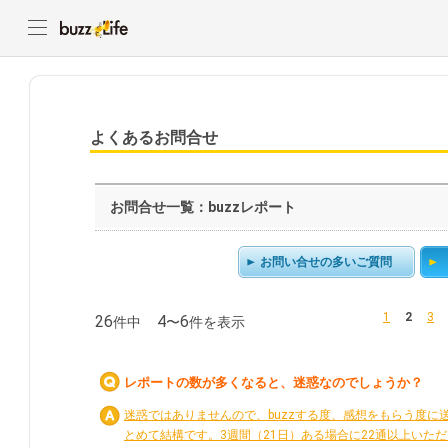
よくあるお問合せ
お問合せ一覧：buzzレポート
お問い合せの多いご質問
1
2
3
26
4
6
件中
〜
件を表示
レポートの数が多くなると、迷惑なのでしょうか？
迷惑ではありませんので、buzzする度、感想をもらう度に
とめて結構です。3週間（21日）ある場合に22通以上いただい