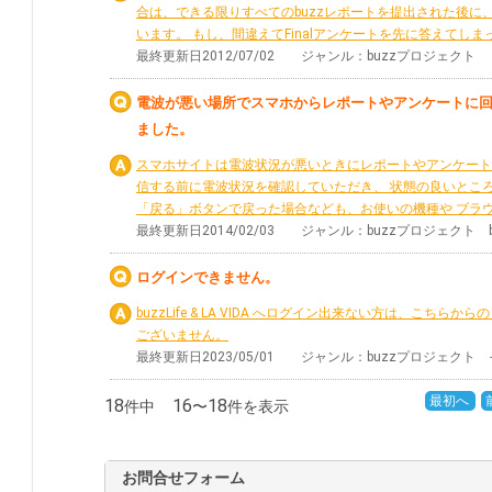
合は、できる限りすべてのbuzzレポートを提出された後に、
います。 もし、間違えてFinalアンケートを先に答えてしまった
最終更新日2012/07/02 ジャンル：buzzプロジェクト
電波が悪い場所でスマホからレポートやアンケートに
ました。
スマホサイトは電波状況が悪いときにレポートやアンケート
信する前に電波状況を確認していただき、 状態の良いとこ
「戻る」ボタンで戻った場合なども、お使いの機種や ブラウザ
最終更新日2014/02/03 ジャンル：buzzプロジェクト
ログインできません。
buzzLife & LA VIDA へログイン出来ない方は、こ
ございません。
最終更新日2023/05/01 ジャンル：buzzプロジェク
最初へ
18
16
18
件中
〜
件を表示
お問合せフォーム