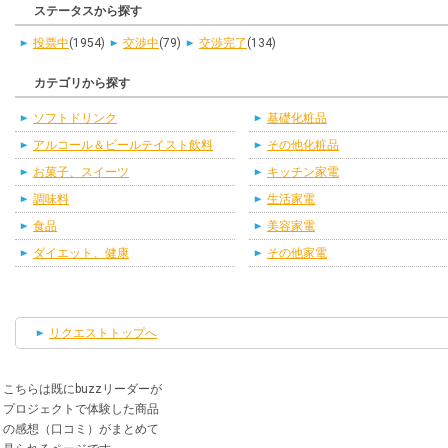
ステータスから探す
投票中
(1954)
交渉中
(79)
交渉完了
(134)
カテゴリから探す
ソフトドリンク
基礎化粧品
アルコール＆ビールテイスト飲料
その他化粧品
お菓子、スイーツ
キッチン家電
調味料
生活家電
食品
美容家電
ダイエット、健康
その他家電
リクエストトップへ
こちらは既にbuzzリーダーが
プロジェクトで体験した商品
の感想（口コミ）がまとめて