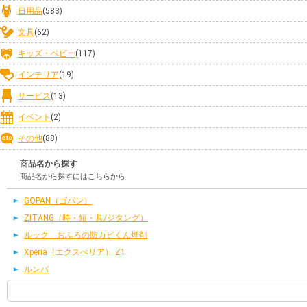
日用品
(583)
文具
(62)
キッズ・ベビー
(117)
インテリア
(19)
サービス
(13)
イベント
(2)
その他
(88)
商品名から探す
商品名から探すにはこちらから
GOPAN（ゴパン）
ZITANG（時・短・具/ジタング）
ルック おふろの防カビくん煙剤
Xperia（エクスぺリア） Z1
ルンバ