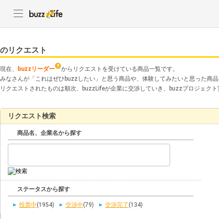
のリクエスト
現在、
buzzリーダー
からリクエストを受けている商品一覧です。
みなさんが「これはぜひbuzzしたい」と思う商品や、体験してみたいと思った商
リクエストされたものは順次、buzzLifeが企業に交渉していき、buzzプロジェ
リクエスト検索
商品名、企業名から探す
ステータスから探す
投票中
(1954)
交渉中
(79)
交渉完了
(134)