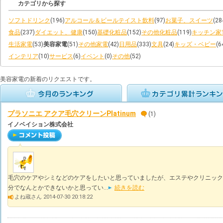
カテゴリから探す
ソフトドリンク
(196)
アルコール＆ビールテイスト飲料
(97)
お菓子、スイーツ
(28
食品
(237)
ダイエット、健康
(150)
基礎化粧品
(152)
その他化粧品
(119)
キッチン家
生活家電
(53)
美容家電
(51)
その他家電
(42)
日用品
(333)
文具
(24)
キッズ・ベビー
(6
インテリア
(10)
サービス
(6)
イベント
(0)
その他
(52)
美容家電の新着のリクエストです。
プラソニエ アクア毛穴クリーンPlatinum
(1)
イノベイション株式会社
毛穴のケアやシミなどのケアをしたいと思っていましたが、エステやクリニック
分でなんとかできないかと思ってい...
続きを読む
よね蔵さん 2014-07-30 20:18:22