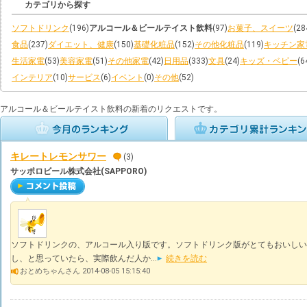
カテゴリから探す
ソフトドリンク
(196)
アルコール＆ビールテイスト飲料
(97)
お菓子、スイーツ
(28
食品
(237)
ダイエット、健康
(150)
基礎化粧品
(152)
その他化粧品
(119)
キッチン家
生活家電
(53)
美容家電
(51)
その他家電
(42)
日用品
(333)
文具
(24)
キッズ・ベビー
(6
インテリア
(10)
サービス
(6)
イベント
(0)
その他
(52)
アルコール＆ビールテイスト飲料の新着のリクエストです。
キレートレモンサワー
(3)
サッポロビール株式会社(SAPPORO)
ソフトドリンクの、アルコール入り版です。ソフトドリンク版がとてもおいしい
し、と思っていたら、実際飲んだ人か...
続きを読む
おとめちゃんさん 2014-08-05 15:15:40