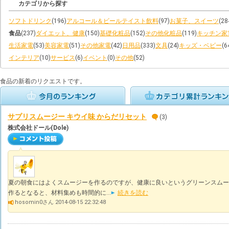
カテゴリから探す
ソフトドリンク
(196)
アルコール＆ビールテイスト飲料
(97)
お菓子、スイーツ
(28
食品
(237)
ダイエット、健康
(150)
基礎化粧品
(152)
その他化粧品
(119)
キッチン家
生活家電
(53)
美容家電
(51)
その他家電
(42)
日用品
(333)
文具
(24)
キッズ・ベビー
(6
インテリア
(10)
サービス
(6)
イベント
(0)
その他
(52)
食品の新着のリクエストです。
サプリスムージー キウイ味 からだリセット
(3)
株式会社ドール(Dole)
夏の朝食にはよくスムージーを作るのですが、健康に良いというグリーンスムー
作るとなると、材料集めも時間的に...
続きを読む
hosomin0さん 2014-08-15 22:32:48