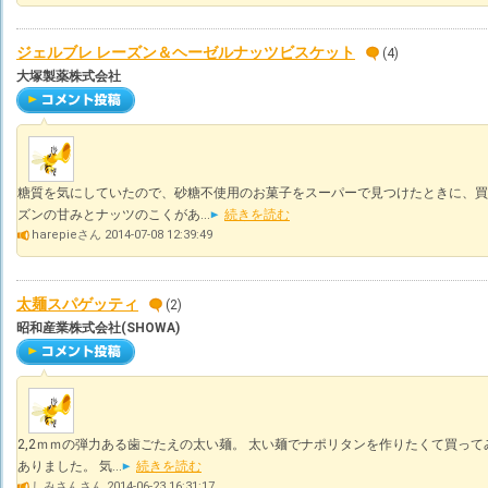
ジェルブレ レーズン＆ヘーゼルナッツビスケット
(4)
大塚製薬株式会社
糖質を気にしていたので、砂糖不使用のお菓子をスーパーで見つけたときに、買
ズンの甘みとナッツのこくがあ...
続きを読む
harepieさん 2014-07-08 12:39:49
太麺スパゲッティ
(2)
昭和産業株式会社(SHOWA)
2,2ｍｍの弾力ある歯ごたえの太い麺。 太い麺でナポリタンを作りたくて買って
ありました。 気...
続きを読む
しみさんさん 2014-06-23 16:31:17