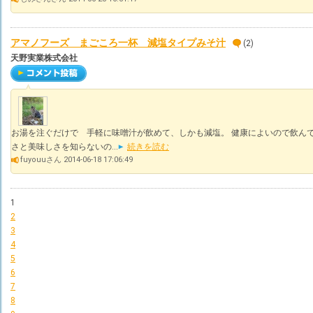
アマノフーズ まごころ一杯 減塩タイプみそ汁
(2)
天野実業株式会社
お湯を注ぐだけで 手軽に味噌汁が飲めて、しかも減塩。 健康によいので飲んで
さと美味しさを知らないの...
続きを読む
fuyouuさん 2014-06-18 17:06:49
1
2
3
4
5
6
7
8