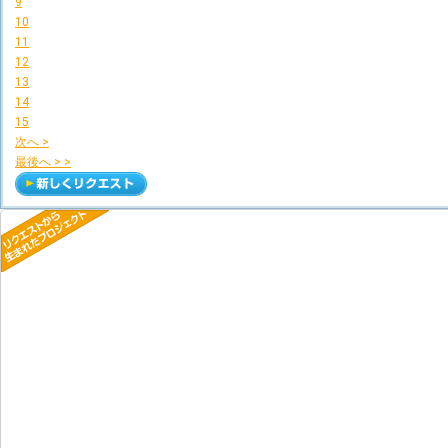
9
10
11
12
13
14
15
次へ >
最後へ > >