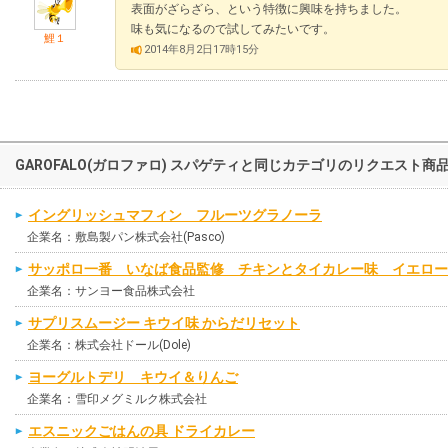
表面がざらざら、という特徴に興味を持ちました。
味も気になるので試してみたいです。
鯉１
2014年8月2日17時15分
GAROFALO(ガロファロ) スパゲティと同じカテゴリのリクエスト商
イングリッシュマフィン フルーツグラノーラ
企業名：敷島製パン株式会社(Pasco)
サッポロ一番 いなば食品監修 チキンとタイカレー味 イエロー
企業名：サンヨー食品株式会社
サプリスムージー キウイ味 からだリセット
企業名：株式会社ドール(Dole)
ヨーグルトデリ キウイ＆りんご
企業名：雪印メグミルク株式会社
エスニックごはんの具 ドライカレー