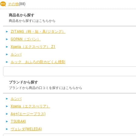
その他
(88)
商品名から探す
商品名から探すにはこちらから
ZITANG（時・短・具/ジタング）
GOPAN（ゴパン）
Xperia（エクスぺリア） Z1
ルンバ
ルック おふろの防カビくん煙剤
ブランドから探す
ブランドから商品の口コミを探すにはこちらから
ルンバ
Xperia（エクスぺリア）
Ag+(エージープラス)
TSUBAKI
ヴェレダ(WELEDA)