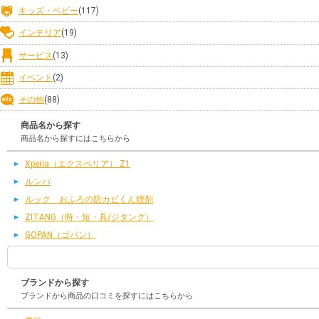
キッズ・ベビー
(117)
インテリア
(19)
サービス
(13)
イベント
(2)
その他
(88)
商品名から探す
商品名から探すにはこちらから
Xperia（エクスぺリア） Z1
ルンバ
ルック おふろの防カビくん煙剤
ZITANG（時・短・具/ジタング）
GOPAN（ゴパン）
ブランドから探す
ブランドから商品の口コミを探すにはこちらから