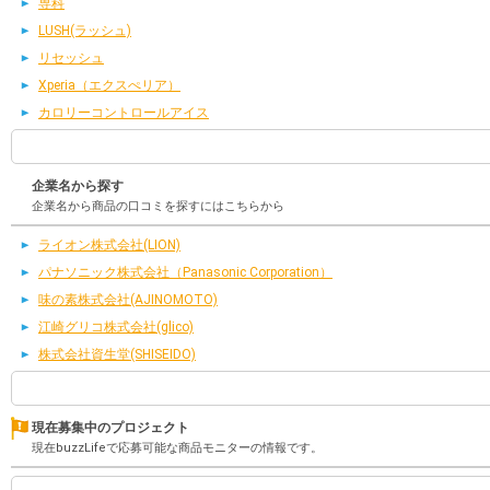
専科
LUSH(ラッシュ)
リセッシュ
Xperia（エクスぺリア）
カロリーコントロールアイス
企業名から探す
企業名から商品の口コミを探すにはこちらから
ライオン株式会社(LION)
パナソニック株式会社（Panasonic Corporation）
味の素株式会社(AJINOMOTO)
江崎グリコ株式会社(glico)
株式会社資生堂(SHISEIDO)
現在募集中のプロジェクト
現在buzzLifeで応募可能な商品モニターの情報です。