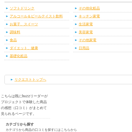
ソフトドリンク
その他化粧品
アルコール＆ビールテイスト飲料
キッチン家電
お菓子、スイーツ
生活家電
調味料
美容家電
食品
その他家電
ダイエット、健康
日用品
基礎化粧品
リクエストトップへ
こちらは既にbuzzリーダーが
プロジェクトで体験した商品
の感想（口コミ）がまとめて
見られるページです。
カテゴリから探す
カテゴリから商品の口コミを探すにはこちらから