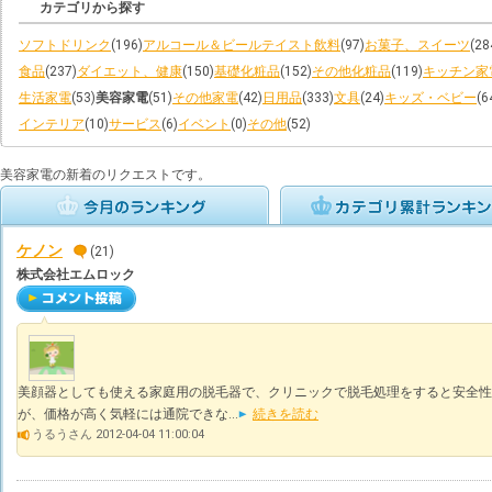
カテゴリから探す
ソフトドリンク
(196)
アルコール＆ビールテイスト飲料
(97)
お菓子、スイーツ
(28
食品
(237)
ダイエット、健康
(150)
基礎化粧品
(152)
その他化粧品
(119)
キッチン家
生活家電
(53)
美容家電
(51)
その他家電
(42)
日用品
(333)
文具
(24)
キッズ・ベビー
(6
インテリア
(10)
サービス
(6)
イベント
(0)
その他
(52)
美容家電の新着のリクエストです。
ケノン
(21)
株式会社エムロック
美顔器としても使える家庭用の脱毛器で、クリニックで脱毛処理をすると安全性
が、価格が高く気軽には通院できな...
続きを読む
うるうさん 2012-04-04 11:00:04