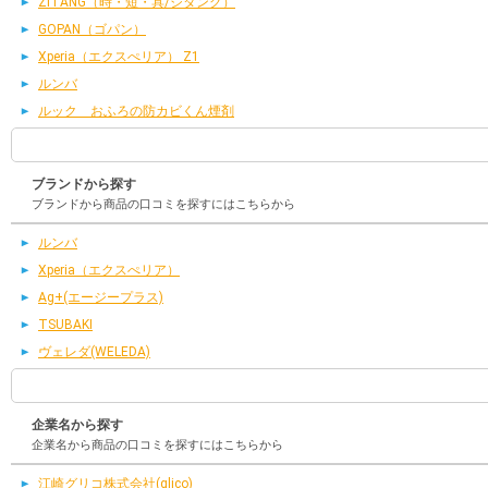
ZITANG（時・短・具/ジタング）
GOPAN（ゴパン）
Xperia（エクスぺリア） Z1
ルンバ
ルック おふろの防カビくん煙剤
ブランドから探す
ブランドから商品の口コミを探すにはこちらから
ルンバ
Xperia（エクスぺリア）
Ag+(エージープラス)
TSUBAKI
ヴェレダ(WELEDA)
企業名から探す
企業名から商品の口コミを探すにはこちらから
江崎グリコ株式会社(glico)