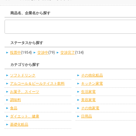
商品名、企業名から探す
ステータスから探す
投票中
(1954)
交渉中
(79)
交渉完了
(134)
カテゴリから探す
ソフトドリンク
その他化粧品
アルコール＆ビールテイスト飲料
キッチン家電
お菓子、スイーツ
生活家電
調味料
美容家電
食品
その他家電
ダイエット、健康
日用品
基礎化粧品