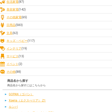
生活家電
(87)
美容家電
(142)
その他家電
(65)
日用品
(583)
文具
(62)
キッズ・ベビー
(117)
インテリア
(19)
サービス
(13)
イベント
(2)
その他
(88)
商品名から探す
商品名から探すにはこちらから
GOPAN（ゴパン）
Xperia（エクスぺリア） Z1
ルンバ