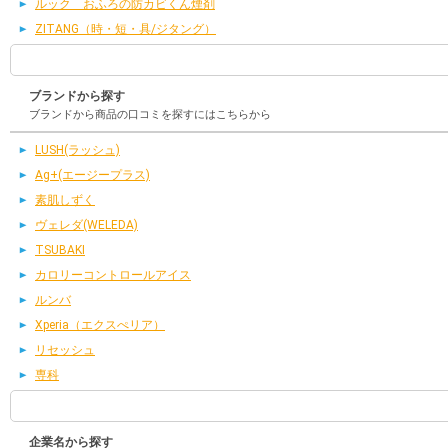
ルック おふろの防カビくん煙剤
ZITANG（時・短・具/ジタング）
ブランドから探す
ブランドから商品の口コミを探すにはこちらから
LUSH(ラッシュ)
Ag+(エージープラス)
素肌しずく
ヴェレダ(WELEDA)
TSUBAKI
カロリーコントロールアイス
ルンバ
Xperia（エクスぺリア）
リセッシュ
専科
企業名から探す