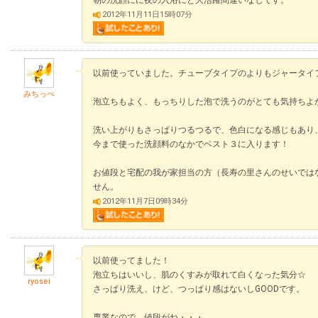
朝の洗顔にに夜の入浴にと大活躍間違いなしです。
2012年11月11日15時07分
以前使っていました。チューブタイプのよりもジャータイ
みちっぺ
泡立ちもよく、もっちりした泡で洗うのがとても気持ちよ
洗い上がりもさっぱりつるつるで、色白になる感じもあり
今まで使った洗顔料のなかでベスト３に入ります！
お値段と宅配の我が家担当の方（長寿の里さんのせいでは
せん。
2012年11月7日09時34分
以前使ってました！
泡立ちはいいし、肌のくすみが取れて白くなった気分☆
ryosei
さっぱり洗え、けど、つっぱり感はないしGOODです。
専業なので、値段がね・・・