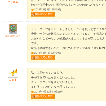
はチューブﾀｲﾌﾟを使っています☆仕事柄日焼けをしてい
こまゆみ
他のと併用中なので変化があるのかないのか…どうなんで
2014年8月3日18時19分
ジャータイプをリピートしました！これを使うとすごく肌
少量で泡立ちが抜群なのでコスパもすごく良い！他製品と
春日のちやこ
おだやかなピーリング効果があるのでくすみが気になる方
です。
現品は結構大きいので、おためしのサンプルサイズでbuz
2014年8月1日00時39分
私も以前使っていました。
手が濡れていたら良くないかと思い
こあま
チューブタイプを選んでいました。
また使ってみたいなと思っています。
2014年7月22日13時26分