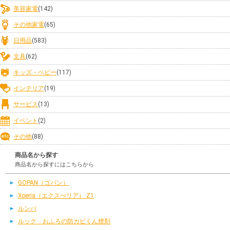
美容家電
(142)
その他家電
(65)
日用品
(583)
文具
(62)
キッズ・ベビー
(117)
インテリア
(19)
サービス
(13)
イベント
(2)
その他
(88)
商品名から探す
商品名から探すにはこちらから
GOPAN（ゴパン）
Xperia（エクスぺリア） Z1
ルンバ
ルック おふろの防カビくん煙剤