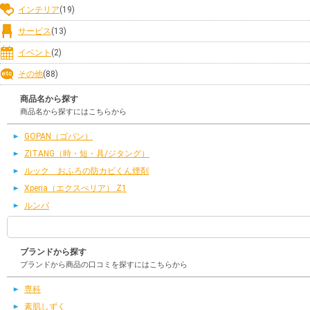
インテリア
(19)
サービス
(13)
イベント
(2)
その他
(88)
商品名から探す
商品名から探すにはこちらから
GOPAN（ゴパン）
ZITANG（時・短・具/ジタング）
ルック おふろの防カビくん煙剤
Xperia（エクスぺリア） Z1
ルンバ
ブランドから探す
ブランドから商品の口コミを探すにはこちらから
専科
素肌しずく