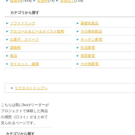
投票中
(1954)
交渉中
(79)
交渉完了
(134)
カテゴリから探す
ソフトドリンク
基礎化粧品
アルコール＆ビールテイスト飲料
その他化粧品
お菓子、スイーツ
キッチン家電
調味料
生活家電
食品
美容家電
ダイエット、健康
その他家電
リクエストトップへ
こちらは既にbuzzリーダーが
プロジェクトで体験した商品
の感想（口コミ）がまとめて
見られるページです。
カテゴリから探す