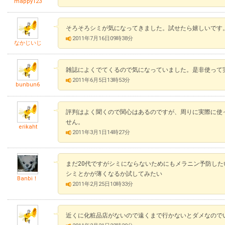
mappy123
そろそろシミが気になってきました。試せたら嬉しいです
2011年7月16日09時38分
なかじいじ
雑誌によくでてくるので気になっていました。是非使って
2011年6月5日13時53分
bunbun6
評判はよく聞くので関心はあるのですが、周りに実際に使
せん。
erikaht
2011年3月1日14時27分
まだ20代ですがシミにならないためにもメラニン予防し
シミとかが薄くなるか試してみたい
Banbi！
2011年2月25日10時33分
近くに化粧品店がないので遠くまで行かないとダメなので