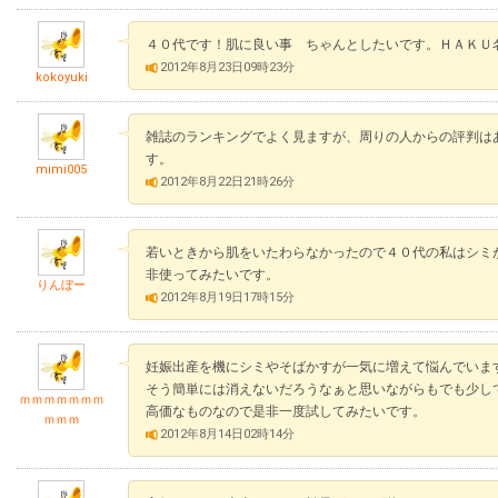
４０代です！肌に良い事 ちゃんとしたいです。ＨＡＫＵ
2012年8月23日09時23分
kokoyuki
雑誌のランキングでよく見ますが、周りの人からの評判は
す。
mimi005
2012年8月22日21時26分
若いときから肌をいたわらなかったので４０代の私はシミ
非使ってみたいです。
りんぼー
2012年8月19日17時15分
妊娠出産を機にシミやそばかすが一気に増えて悩んでいま
そう簡単には消えないだろうなぁと思いながらもでも少し
ｍｍｍｍｍｍｍ
高価なものなので是非一度試してみたいです。
ｍｍｍ
2012年8月14日02時14分