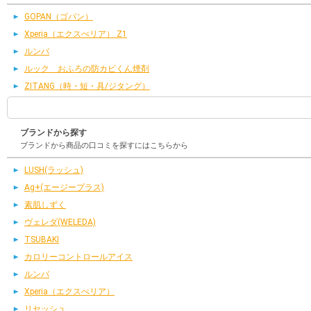
GOPAN（ゴパン）
Xperia（エクスぺリア） Z1
ルンバ
ルック おふろの防カビくん煙剤
ZITANG（時・短・具/ジタング）
ブランドから探す
ブランドから商品の口コミを探すにはこちらから
LUSH(ラッシュ)
Ag+(エージープラス)
素肌しずく
ヴェレダ(WELEDA)
TSUBAKI
カロリーコントロールアイス
ルンバ
Xperia（エクスぺリア）
リセッシュ