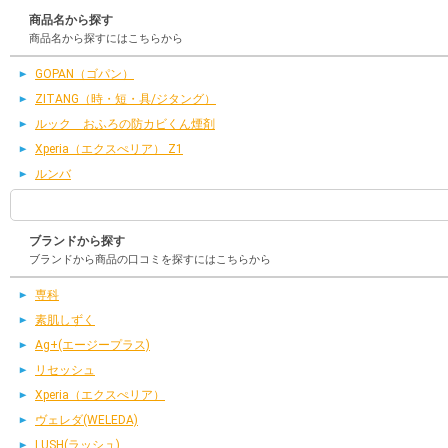
商品名から探す
商品名から探すにはこちらから
GOPAN（ゴパン）
ZITANG（時・短・具/ジタング）
ルック おふろの防カビくん煙剤
Xperia（エクスぺリア） Z1
ルンバ
ブランドから探す
ブランドから商品の口コミを探すにはこちらから
専科
素肌しずく
Ag+(エージープラス)
リセッシュ
Xperia（エクスぺリア）
ヴェレダ(WELEDA)
LUSH(ラッシュ)