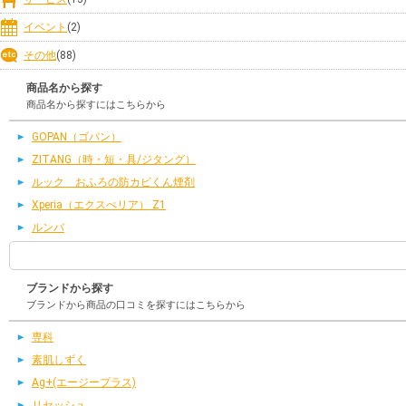
イベント
(2)
その他
(88)
商品名から探す
商品名から探すにはこちらから
GOPAN（ゴパン）
ZITANG（時・短・具/ジタング）
ルック おふろの防カビくん煙剤
Xperia（エクスぺリア） Z1
ルンバ
ブランドから探す
ブランドから商品の口コミを探すにはこちらから
専科
素肌しずく
Ag+(エージープラス)
リセッシュ