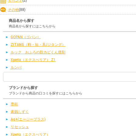
イベント
(2)
その他
(88)
商品名から探す
商品名から探すにはこちらから
GOPAN（ゴパン）
ZITANG（時・短・具/ジタング）
ルック おふろの防カビくん煙剤
Xperia（エクスぺリア） Z1
ルンバ
ブランドから探す
ブランドから商品の口コミを探すにはこちらから
専科
素肌しずく
Ag+(エージープラス)
リセッシュ
Xperia（エクスぺリア）