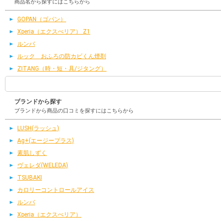
商品名から探すにはこちらから
GOPAN（ゴパン）
Xperia（エクスぺリア） Z1
ルンバ
ルック おふろの防カビくん煙剤
ZITANG（時・短・具/ジタング）
ブランドから探す
ブランドから商品の口コミを探すにはこちらから
LUSH(ラッシュ)
Ag+(エージープラス)
素肌しずく
ヴェレダ(WELEDA)
TSUBAKI
カロリーコントロールアイス
ルンバ
Xperia（エクスぺリア）