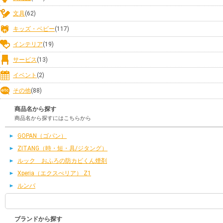
文具
(62)
キッズ・ベビー
(117)
インテリア
(19)
サービス
(13)
イベント
(2)
その他
(88)
商品名から探す
商品名から探すにはこちらから
GOPAN（ゴパン）
ZITANG（時・短・具/ジタング）
ルック おふろの防カビくん煙剤
Xperia（エクスぺリア） Z1
ルンバ
ブランドから探す