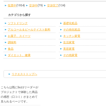
投票中
(1954)
交渉中
(79)
交渉完了
(134)
カテゴリから探す
ソフトドリンク
基礎化粧品
アルコール＆ビールテイスト飲料
その他化粧品
お菓子、スイーツ
キッチン家電
調味料
生活家電
食品
美容家電
ダイエット、健康
その他家電
リクエストトップへ
こちらは既にbuzzリーダーが
プロジェクトで体験した商品
の感想（口コミ）がまとめて
見られるページです。