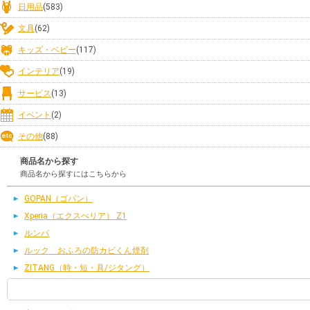
日用品
(583)
文具
(62)
キッズ・ベビー
(117)
インテリア
(19)
サービス
(13)
イベント
(2)
その他
(88)
商品名から探す
商品名から探すにはこちらから
GOPAN（ゴパン）
Xperia（エクスぺリア） Z1
ルンバ
ルック おふろの防カビくん煙剤
ZITANG（時・短・具/ジタング）