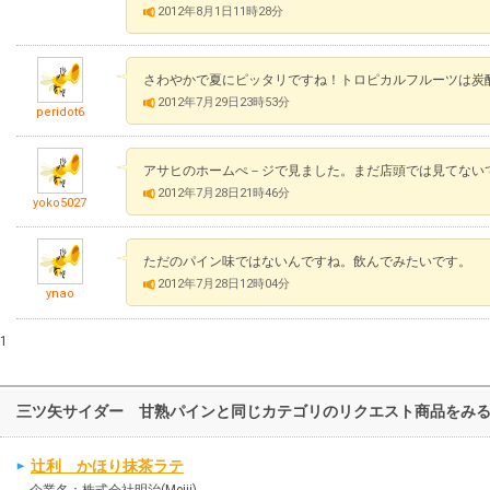
2012年8月1日11時28分
さわやかで夏にピッタリですね！トロピカルフルーツは炭
2012年7月29日23時53分
peridot6
アサヒのホームぺ－ジで見ました。まだ店頭では見てない
2012年7月28日21時46分
yoko5027
ただのパイン味ではないんですね。飲んでみたいです。
2012年7月28日12時04分
ynao
1
三ツ矢サイダー 甘熟パインと同じカテゴリのリクエスト商品をみ
辻利 かほり抹茶ラテ
企業名：株式会社明治(Meiji)