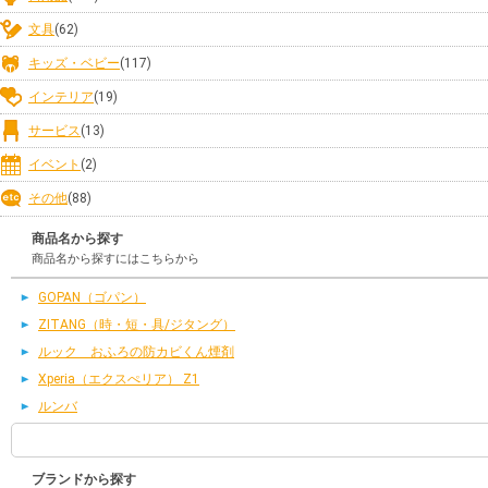
文具
(62)
キッズ・ベビー
(117)
インテリア
(19)
サービス
(13)
イベント
(2)
その他
(88)
商品名から探す
商品名から探すにはこちらから
GOPAN（ゴパン）
ZITANG（時・短・具/ジタング）
ルック おふろの防カビくん煙剤
Xperia（エクスぺリア） Z1
ルンバ
ブランドから探す