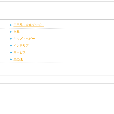
日用品（家事グッズ）
文具
キッズ・ベビー
インテリア
サービス
その他