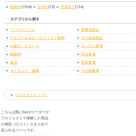
投票中
(1954)
交渉中
(79)
交渉完了
(134)
カテゴリから探す
ソフトドリンク
基礎化粧品
アルコール＆ビールテイスト飲料
その他化粧品
お菓子、スイーツ
キッチン家電
調味料
生活家電
食品
美容家電
ダイエット、健康
その他家電
リクエストトップへ
こちらは既にbuzzリーダーが
プロジェクトで体験した商品
の感想（口コミ）がまとめて
見られるページです。