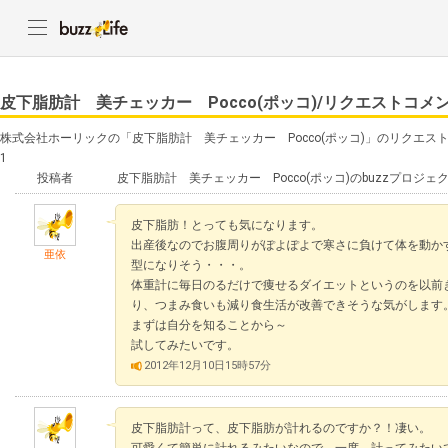
皮下脂肪計 美チェッカー Pocco(ポッコ)/リクエストコメ
株式会社ホーリックの「皮下脂肪計 美チェッカー Pocco(ポッコ)」のリクエス
1
投稿者
皮下脂肪計 美チェッカー Pocco(ポッコ)のbuzzプロジ
皮下脂肪！とっても気になります。
出産後なのでお腹周りがぽよぽよで寒さに負けて体を動か
亜依
型になりそう・・・。
体重計に毎日のるだけで痩せるダイエットというのを以前
り、つまみ食いも減り食生活が改善できそうな気がします
まずは自分を知ることから～
試してみたいです。
2012年12月10日15時57分
皮下脂肪計って、皮下脂肪が計れるのですか？！凄い。