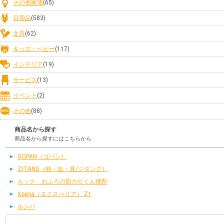
その他家電
(65)
日用品
(583)
文具
(62)
キッズ・ベビー
(117)
インテリア
(19)
サービス
(13)
イベント
(2)
その他
(88)
商品名から探す
商品名から探すにはこちらから
GOPAN（ゴパン）
ZITANG（時・短・具/ジタング）
ルック おふろの防カビくん煙剤
Xperia（エクスぺリア） Z1
ルンバ