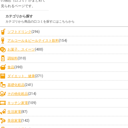
の感想（口コミ）がまとめて
見られるページです。
カテゴリから探す
カテゴリから商品の口コミを探すにはこちらから
ソフトドリンク
(296)
アルコール＆ビールテイスト飲料
(154)
お菓子、スイーツ
(400)
調味料
(310)
食品
(390)
ダイエット、健康
(271)
基礎化粧品
(241)
その他化粧品
(214)
キッチン家電
(109)
生活家電
(87)
美容家電
(142)