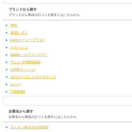
ブランドから探す
ブランドから商品の口コミを探すにはこちらから
専科
素肌しずく
Ag+(エージープラス)
リセッシュ
Xperia（エクスぺリア）
ヴェレダ(WELEDA)
LUSH(ラッシュ)
カロリーコントロールアイス
ルンバ
TSUBAKI
企業名から探す
企業名から商品の口コミを探すにはこちらから
ライオン株式会社(LION)