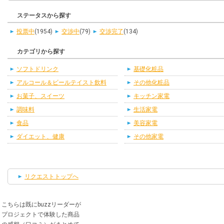
ステータスから探す
投票中
(1954)
交渉中
(79)
交渉完了
(134)
カテゴリから探す
ソフトドリンク
基礎化粧品
アルコール＆ビールテイスト飲料
その他化粧品
お菓子、スイーツ
キッチン家電
調味料
生活家電
食品
美容家電
ダイエット、健康
その他家電
リクエストトップへ
こちらは既にbuzzリーダーが
プロジェクトで体験した商品