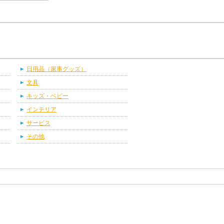
日用品（家事グッズ）
文具
キッズ・ベビー
インテリア
サービス
その他