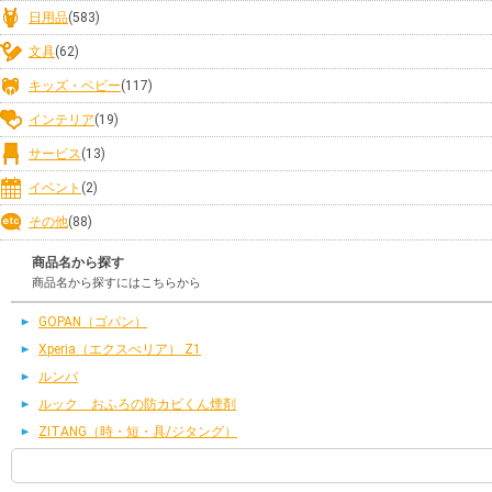
日用品
(583)
文具
(62)
キッズ・ベビー
(117)
インテリア
(19)
サービス
(13)
イベント
(2)
その他
(88)
商品名から探す
商品名から探すにはこちらから
GOPAN（ゴパン）
Xperia（エクスぺリア） Z1
ルンバ
ルック おふろの防カビくん煙剤
ZITANG（時・短・具/ジタング）