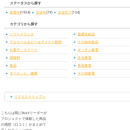
ステータスから探す
投票中
(1954)
交渉中
(79)
交渉完了
(134)
カテゴリから探す
ソフトドリンク
基礎化粧品
アルコール＆ビールテイスト飲料
その他化粧品
お菓子、スイーツ
キッチン家電
調味料
生活家電
食品
美容家電
ダイエット、健康
その他家電
リクエストトップへ
こちらは既にbuzzリーダーが
プロジェクトで体験した商品
の感想（口コミ）がまとめて