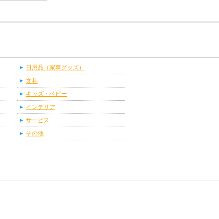
日用品（家事グッズ）
文具
キッズ・ベビー
インテリア
サービス
その他