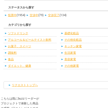
ステータスから探す
投票中
(1954)
交渉中
(79)
交渉完了
(134)
カテゴリから探す
ソフトドリンク
基礎化粧品
アルコール＆ビールテイスト飲料
その他化粧品
お菓子、スイーツ
キッチン家電
調味料
生活家電
食品
美容家電
ダイエット、健康
その他家電
リクエストトップへ
こちらは既にbuzzリーダーが
プロジェクトで体験した商品