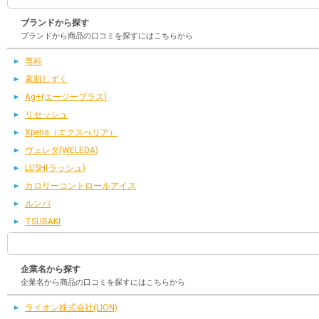
ブランドから探す
ブランドから商品の口コミを探すにはこちらから
専科
素肌しずく
Ag+(エージープラス)
リセッシュ
Xperia（エクスぺリア）
ヴェレダ(WELEDA)
LUSH(ラッシュ)
カロリーコントロールアイス
ルンバ
TSUBAKI
企業名から探す
企業名から商品の口コミを探すにはこちらから
ライオン株式会社(LION)