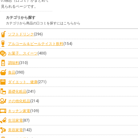
の感想（口コミ）がまとめて
見られるページです。
カテゴリから探す
カテゴリから商品の口コミを探すにはこちらから
ソフトドリンク
(296)
アルコール＆ビールテイスト飲料
(154)
お菓子、スイーツ
(400)
調味料
(310)
食品
(390)
ダイエット、健康
(271)
基礎化粧品
(241)
その他化粧品
(214)
キッチン家電
(109)
生活家電
(87)
美容家電
(142)