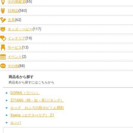
その他家電
(65)
日用品
(583)
文具
(62)
キッズ・ベビー
(117)
インテリア
(19)
サービス
(13)
イベント
(2)
その他
(88)
商品名から探す
商品名から探すにはこちらから
GOPAN（ゴパン）
ZITANG（時・短・具/ジタング）
ルック おふろの防カビくん煙剤
Xperia（エクスぺリア） Z1
ルンバ