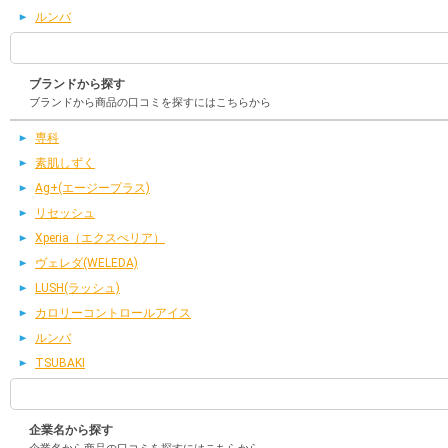
ルンバ
ブランドから探す
ブランドから商品の口コミを探すにはこちらから
専科
素肌しずく
Ag+(エージープラス)
リセッシュ
Xperia（エクスぺリア）
ヴェレダ(WELEDA)
LUSH(ラッシュ)
カロリーコントロールアイス
ルンバ
TSUBAKI
企業名から探す