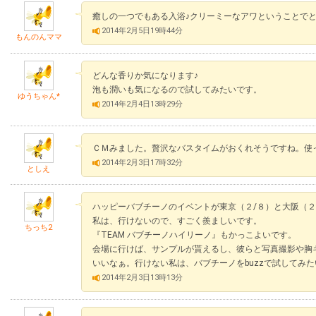
癒しの一つでもある入浴♪クリーミーなアワということで
2014年2月5日19時44分
もんのんママ
どんな香りか気になります♪
泡も潤いも気になるので試してみたいです。
ゆうちゃん*
2014年2月4日13時29分
ＣＭみました。贅沢なバスタイムがおくれそうですね。使
2014年2月3日17時32分
としえ
ハッピーバブチーノのイベントが東京（２/８）と大阪（２
私は、行けないので、すごく羨ましいです。
ちっち2
『TEAM バブチーノハイリーノ』もかっこよいです。
会場に行けば、サンプルが貰えるし、彼らと写真撮影や胸
いいなぁ。行けない私は、バブチーノをbuzzで試してみ
2014年2月3日13時13分