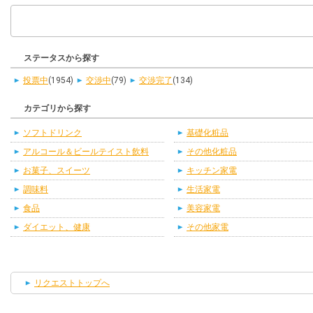
ステータスから探す
投票中
(1954)
交渉中
(79)
交渉完了
(134)
カテゴリから探す
ソフトドリンク
基礎化粧品
アルコール＆ビールテイスト飲料
その他化粧品
お菓子、スイーツ
キッチン家電
調味料
生活家電
食品
美容家電
ダイエット、健康
その他家電
リクエストトップへ