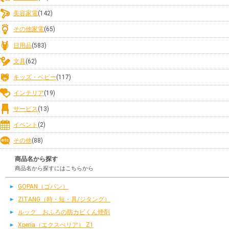
美容家電
(142)
その他家電
(65)
日用品
(583)
文具
(62)
キッズ・ベビー
(117)
インテリア
(19)
サービス
(13)
イベント
(2)
その他
(88)
商品名から探す
商品名から探すにはこちらから
GOPAN（ゴパン）
ZITANG（時・短・具/ジタング）
ルック おふろの防カビくん煙剤
Xperia（エクスぺリア） Z1