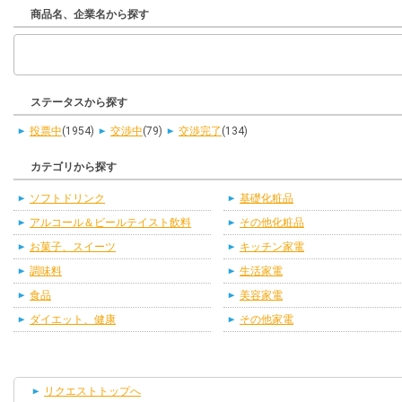
商品名、企業名から探す
ステータスから探す
投票中
(1954)
交渉中
(79)
交渉完了
(134)
カテゴリから探す
ソフトドリンク
基礎化粧品
アルコール＆ビールテイスト飲料
その他化粧品
お菓子、スイーツ
キッチン家電
調味料
生活家電
食品
美容家電
ダイエット、健康
その他家電
リクエストトップへ