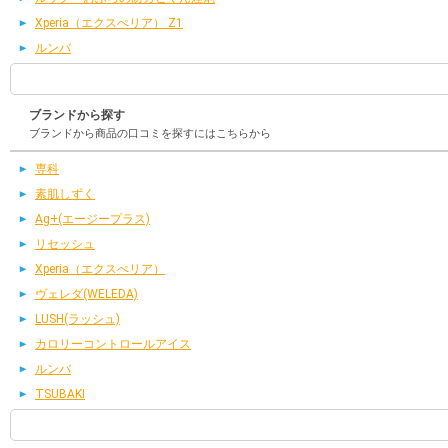
Xperia（エクスぺリア） Z1
ルンバ
ブランドから探す
ブランドから商品の口コミを探すにはこちらから
専科
素肌しずく
Ag+(エージープラス)
リセッシュ
Xperia（エクスぺリア）
ヴェレダ(WELEDA)
LUSH(ラッシュ)
カロリーコントロールアイス
ルンバ
TSUBAKI