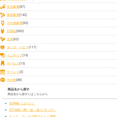
生活家電
(87)
美容家電
(142)
その他家電
(65)
日用品
(583)
文具
(62)
キッズ・ベビー
(117)
インテリア
(19)
サービス
(13)
イベント
(2)
その他
(88)
商品名から探す
商品名から探すにはこちらから
GOPAN（ゴパン）
ZITANG（時・短・具/ジタング）
ルック おふろの防カビくん煙剤