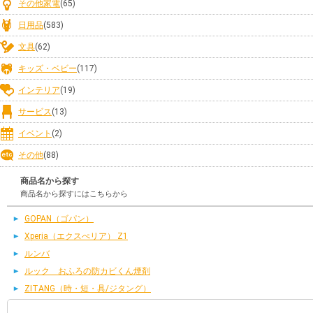
その他家電
(65)
日用品
(583)
文具
(62)
キッズ・ベビー
(117)
インテリア
(19)
サービス
(13)
イベント
(2)
その他
(88)
商品名から探す
商品名から探すにはこちらから
GOPAN（ゴパン）
Xperia（エクスぺリア） Z1
ルンバ
ルック おふろの防カビくん煙剤
ZITANG（時・短・具/ジタング）