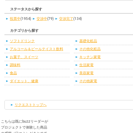
ステータスから探す
投票中
(1954)
交渉中
(79)
交渉完了
(134)
カテゴリから探す
ソフトドリンク
基礎化粧品
アルコール＆ビールテイスト飲料
その他化粧品
お菓子、スイーツ
キッチン家電
調味料
生活家電
食品
美容家電
ダイエット、健康
その他家電
リクエストトップへ
こちらは既にbuzzリーダーが
プロジェクトで体験した商品