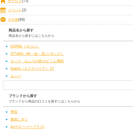
サービス
(13)
イベント
(2)
その他
(88)
商品名から探す
商品名から探すにはこちらから
GOPAN（ゴパン）
ZITANG（時・短・具/ジタング）
ルック おふろの防カビくん煙剤
Xperia（エクスぺリア） Z1
ルンバ
ブランドから探す
ブランドから商品の口コミを探すにはこちらから
専科
素肌しずく
Ag+(エージープラス)