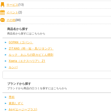
サービス
(13)
イベント
(2)
その他
(88)
商品名から探す
商品名から探すにはこちらから
GOPAN（ゴパン）
ZITANG（時・短・具/ジタング）
ルック おふろの防カビくん煙剤
Xperia（エクスぺリア） Z1
ルンバ
ブランドから探す
ブランドから商品の口コミを探すにはこちらから
専科
素肌しずく
Ag+(エージープラス)