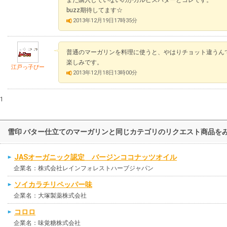
まだ購入していないのがカルピスバターとコレです。
buzz期待してます☆
2013年12月19日17時35分
普通のマーガリンを料理に使うと、やはりチョット違うん
楽しみです。
江戸っ子ぴー
2013年12月18日13時00分
1
雪印 バター仕立てのマーガリンと同じカテゴリのリクエスト商品を
JASオーガニック認定 バージンココナッツオイル
企業名：株式会社レインフォレストハーブジャパン
ソイカラチリペッパー味
企業名：大塚製薬株式会社
コロロ
企業名：味覚糖株式会社