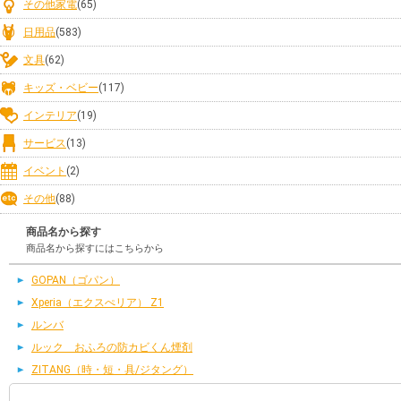
その他家電
(65)
日用品
(583)
文具
(62)
キッズ・ベビー
(117)
インテリア
(19)
サービス
(13)
イベント
(2)
その他
(88)
商品名から探す
商品名から探すにはこちらから
GOPAN（ゴパン）
Xperia（エクスぺリア） Z1
ルンバ
ルック おふろの防カビくん煙剤
ZITANG（時・短・具/ジタング）