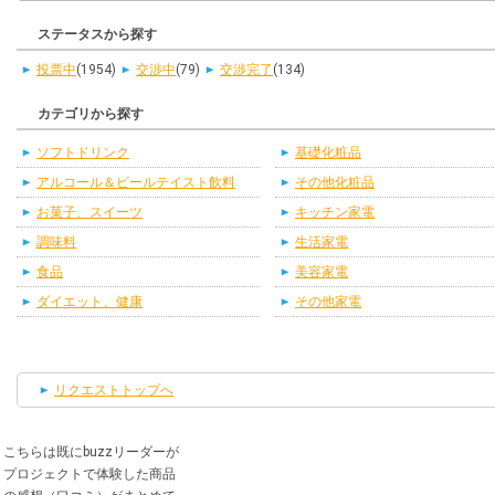
ステータスから探す
投票中
(1954)
交渉中
(79)
交渉完了
(134)
カテゴリから探す
ソフトドリンク
基礎化粧品
アルコール＆ビールテイスト飲料
その他化粧品
お菓子、スイーツ
キッチン家電
調味料
生活家電
食品
美容家電
ダイエット、健康
その他家電
リクエストトップへ
こちらは既にbuzzリーダーが
プロジェクトで体験した商品